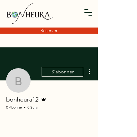
Réserver
Plus d'actions
S'abonner
bonheura12l
Administrateur
bonheura12l
0 Abonné
0 Suivi